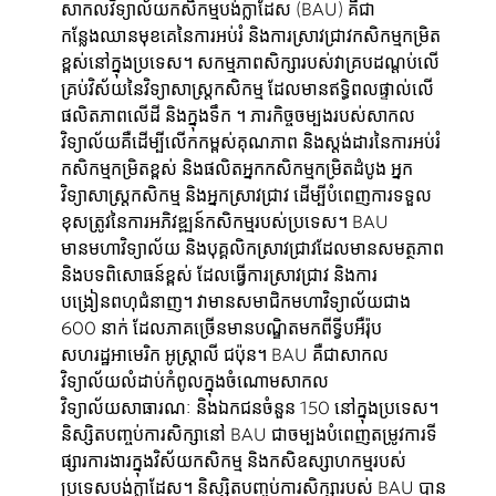
សាកលវិទ្យាល័យកសិកម្មបង់ក្លាដែស (BAU) គឺជា
កន្លែងឈានមុខគេនៃការអប់រំ និងការស្រាវជ្រាវកសិកម្មកម្រិត
ខ្ពស់នៅក្នុងប្រទេស។ សកម្មភាពសិក្សារបស់វាគ្របដណ្តប់លើ
គ្រប់វិស័យនៃវិទ្យាសាស្ត្រកសិកម្ម ដែលមានឥទ្ធិពលផ្ទាល់លើ
ផលិតភាពលើដី និងក្នុងទឹក ។ ភារកិច្ចចម្បងរបស់សាកល
វិទ្យាល័យគឺដើម្បីលើកកម្ពស់គុណភាព និងស្តង់ដារនៃការអប់រំ
កសិកម្មកម្រិតខ្ពស់ និងផលិតអ្នកកសិកម្មកម្រិតដំបូង អ្នក
វិទ្យាសាស្ត្រកសិកម្ម និងអ្នកស្រាវជ្រាវ ដើម្បីបំពេញការទទួល
ខុសត្រូវនៃការអភិវឌ្ឍន៍កសិកម្មរបស់ប្រទេស។ BAU
មានមហាវិទ្យាល័យ និងបុគ្គលិកស្រាវជ្រាវដែលមានសមត្ថភាព
និងបទពិសោធន៍ខ្ពស់ ដែលធ្វើការស្រាវជ្រាវ និងការ
បង្រៀនពហុជំនាញ។ វាមានសមាជិកមហាវិទ្យាល័យជាង
600 នាក់ ដែលភាគច្រើនមានបណ្ឌិតមកពីទ្វីបអឺរ៉ុប
សហរដ្ឋអាមេរិក អូស្ត្រាលី ជប៉ុន។ BAU គឺជាសាកល
វិទ្យាល័យលំដាប់កំពូលក្នុងចំណោមសាកល
វិទ្យាល័យសាធារណៈ និងឯកជនចំនួន 150 នៅក្នុងប្រទេស។
និស្សិតបញ្ចប់ការសិក្សានៅ BAU ជាចម្បងបំពេញតម្រូវការទី
ផ្សារការងារក្នុងវិស័យកសិកម្ម និងកសិឧស្សាហកម្មរបស់
ប្រទេសបង់ក្លាដែស។ និស្សិតបញ្ចប់ការសិក្សារបស់ BAU បាន