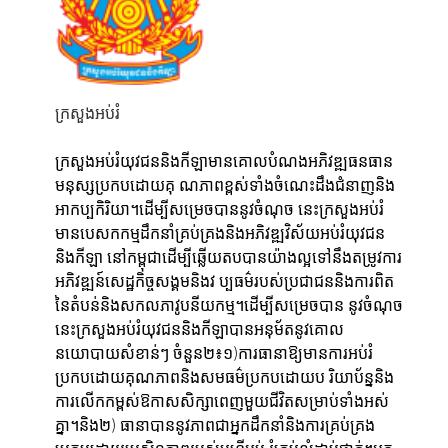
ក្រសួងអប់រំ
ក្រសួងអប់រំយុវជននិងកីឡាមានគោលបំណងអភិវឌ្ឍធនធាន
មនុស្សប្រកបដោយគុ ណភាពខ្ពស់ទាំងចំណេះដឹងជំនាញនិង
អាកប្បកិរិយា។ដើម្បីសម្រេចបាននូវចំណុច នេះក្រសួងអប់រំ
មានបេសកកម្មដឹកនាំគ្រប់គ្រងនិងអភិវឌ្ឍវិស័យអប់រំយុវជន
និងកីឡា នៅកម្ពុជាដើម្បីឆ្លើយតបបានយ៉ាងល្អទៅនឹងតម្រូវការ
អភិវឌ្ឍន៍សេដ្ឋកិច្ចសង្គមនិងវ ប្បធម៌របស់ប្រជាជននិងការពិត
នៃតំបន់និងសកលភាវូបនីយកម្ម។ដើម្បីសម្រេចបាន នូវចំណុច
នេះក្រសួងអប់រំយុវជននិងកីឡាបានអនុម័តនូវគោល
នយោបាយសំខាន់ៗ ចំនួន២៖១)ការធានាឱ្យមានការអប់រំ
ប្រកបដោយគុណភាពនិងសមធម៌ប្រកបដោយប រិយាប័ន្ននិង
ការលើកកម្ពស់ឱកាសសិក្សាពេញមួយជីវិតសម្រាប់ទាំងអស់
គ្នា។និង២) ធានាបាននូវភាពជាអ្នកដឹកនាំនិងការគ្រប់គ្រង