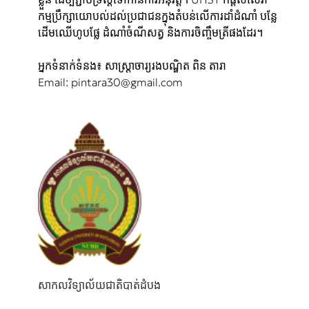
កម្មប្រឹក្សាយោបល់ដល់ប្រជាជនក្នុងតំបន់លើការដាំដំណាំ បន្លែ
ដើមឈើហូបផ្លែ ដំណាំចំណីសត្វ និងការចិញ្ចឹមត្រីផងដែរ។
អ្នកទំនាក់ទំនង៖ សាស្ត្រាចារ្យរងបណ្ឌិត ពិន តារា
Email:
pintara30@gmail.com
សាកលវិទ្យាល័យជាតិបាត់ដំបង