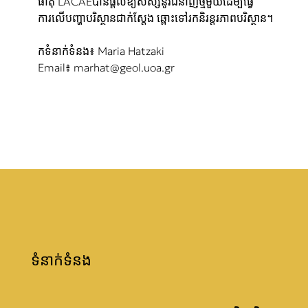
ធាតុ LACAEបានផ្តល់ឱ្យសិស្សនូវជំនាញថ្មីមួយដើម្បីធ្វើ
ការលើបញ្ហាបរិស្ថានជាក់ស្តែង ឆ្ពោះទៅរកនិរន្តរភាពបរិស្ថាន។
កទំនាក់ទំនង៖ Maria Hatzaki
Email៖
marhat@geol.uoa.gr
ទំនាក់ទំនង