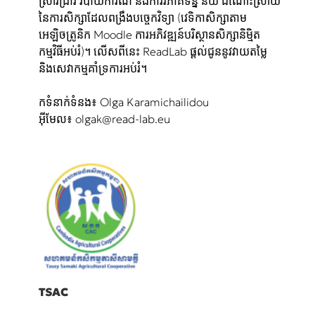
ស្រាវជ្រាវ របាយការណ៍ និងការវិភាគទិន្ន ន័យ ដំណោះស្រាយ
នៃការសិក្សាដែលពង្រឹងបច្ចេកវិទ្យា (វេទិកាសិក្សាតាម
អេឡិចត្រូនិក Moodle ការអភិវឌ្ឍន៍បរិស្ថានសិក្សានិម្មិត
កម្មវិធីអប់រំ)។ លើសពីនេះ ReadLab ផ្តល់ជូននូវវាយតម្លៃ
និងសេវាកម្មគាំទ្រការអប់រំ។
កទំនាក់ទំនង៖ Olga Karamichailidou
អ៊ីមែល៖
olgak@read-lab.eu
TSAC