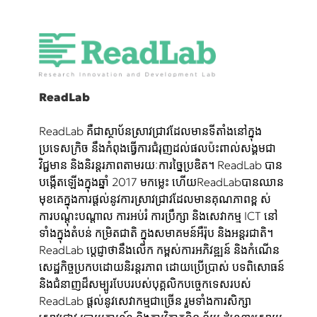
ReadLab
ReadLab គឺជាស្ថាប័នស្រាវជ្រាវដែលមានទីតាំងនៅក្នុង
ប្រទេសក្រិច នឹងកំពុងធ្វើការជំរុញដល់ផលប៉ះពាល់សង្គមជា
វិជ្ជមាន និងនិរន្តរភាពតាមរយៈការច្នៃប្រឌិត។ ReadLab បាន
បង្កើតឡើងក្នុងឆ្នាំ 2017 មកម្លេះ ហើយReadLabបានឈាន
មុខគេក្នុងការផ្តល់នូវការស្រាវជ្រាវដែលមានគុណភាពខ្ព ស់
ការបណ្តុះបណ្តាល ការអប់រំ ការប្រឹក្សា និងសេវាកម្ម ICT នៅ
ទាំងក្នុងតំបន់ កម្រិតជាតិ ក្នុងសមាគមន៍អឺរ៉ុប និងអន្តរជាតិ។
ReadLab ប្តេជ្ញាថានឹងលើក កម្ពស់ការអភិវឌ្ឍន៍ និងកំណើន
សេដ្ឋកិច្ចប្រកបដោយនិរន្តរភាព ដោយប្រើប្រាស់ បទពិសោធន៍
និងជំនាញដ៏សម្បូរបែបរបស់បុគ្គលិកបច្ចេកទេសរបស់
ReadLab ផ្តល់នូវសេវាកម្មជាច្រើន រួមទាំងការសិក្សា