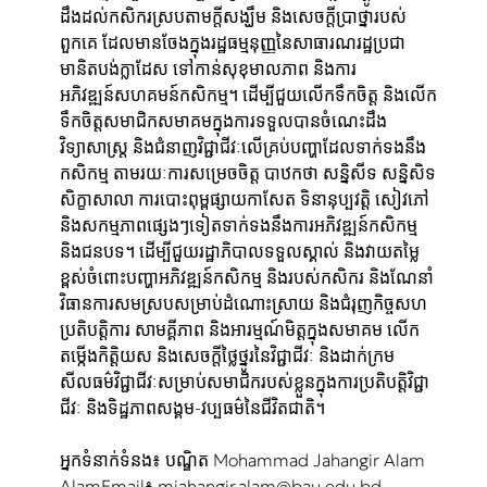
ដឹងដល់កសិករស្របតាមក្តីសង្ឃឹម និងសេចក្តីប្រាថ្នារបស់
ពួកគេ ដែលមានចែងក្នុងរដ្ឋធម្មនុញ្ញនៃសាធារណរដ្ឋប្រជា
មានិតបង់ក្លាដែស ទៅកាន់សុខុមាលភាព និងការ
អភិវឌ្ឍន៍សហគមន៍កសិកម្ម។ ដើម្បីជួយលើកទឹកចិត្ត និងលើក
ទឹកចិត្តសមាជិកសមាគមក្នុងការទទួលបានចំណេះដឹង
វិទ្យាសាស្ត្រ និងជំនាញវិជ្ជាជីវៈលើគ្រប់បញ្ហាដែលទាក់ទងនឹង
កសិកម្ម តាមរយៈការសម្រេចចិត្ត បាឋកថា សន្និសីទ សន្និសិទ
សិក្ខាសាលា ការបោះពុម្ពផ្សាយកាសែត ទិនានុប្បវត្តិ សៀវភៅ
និងសកម្មភាពផ្សេងៗទៀតទាក់ទងនឹងការអភិវឌ្ឍន៍កសិកម្ម
និងជនបទ។ ដើម្បីជួយរដ្ឋាភិបាលទទួលស្គាល់ និងវាយតម្លៃ
ខ្ពស់ចំពោះបញ្ហាអភិវឌ្ឍន៍កសិកម្ម និងរបស់កសិករ និងណែនាំ
វិធានការសមស្របសម្រាប់ដំណោះស្រាយ និងជំរុញកិច្ចសហ
ប្រតិបត្តិការ សាមគ្គីភាព និងអារម្មណ៍មិត្តក្នុងសមាគម លើក
តម្កើងកិត្តិយស និងសេចក្តីថ្លៃថ្នូរនៃវិជ្ជាជីវៈ និងដាក់ក្រម
សីលធម៌វិជ្ជាជីវៈសម្រាប់សមាជិករបស់ខ្លួនក្នុងការប្រតិបត្តិវិជ្ជា
ជីវៈ និងទិដ្ឋភាពសង្គម-វប្បធម៌នៃជីវិតជាតិ។
អ្នកទំនាក់ទំនង៖ បណ្ឌិត Mohammad Jahangir Alam
AlamEmail៖
mjahangir.alam@bau.edu.bd